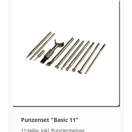
Punzenset "Basic 11"
11-teilig, inkl. Punziermesser