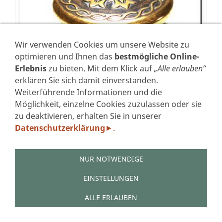
Wir verwenden Cookies um unsere Website zu
optimieren und Ihnen das
bestmögliche Online-
Erlebnis
zu bieten. Mit dem Klick auf
„Alle erlauben“
erklären Sie sich damit einverstanden.
Weiterführende Informationen und die
Möglichkeit, einzelne Cookies zuzulassen oder sie
zu deaktivieren, erhalten Sie in unserer
Datenschutzerklärung
.
►
LOXX® Oberteil
NUR NOTWENDIGE
"Viktorianischer Kopf" AM
EINSTELLUNGEN
2,40 €
*
ALLE ERLAUBEN
Sofort ab Lager