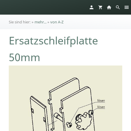
Sie sind hier:
»
mehr...
»
von A-Z
Ersatzschleifplatte
50mm