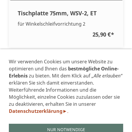
Tischplatte 75mm, WSV-2, ET
für Winkelschleifvorrichtung 2
25,90 €
*
* Alle Preise inkl. USt. zzgl.
Versand
Wir verwenden Cookies um unsere Website zu
optimieren und Ihnen das
bestmögliche Online-
Erlebnis
zu bieten. Mit dem Klick auf
„Alle erlauben“
erklären Sie sich damit einverstanden.
Weiterführende Informationen und die
VERTRAG WIDERRUFEN
Möglichkeit, einzelne Cookies zuzulassen oder sie
zu deaktivieren, erhalten Sie in unserer
IMPRESSUM
Datenschutzerklärung
.
►
DATENSCHUTZERKLÄRUNG GEM. DSGVO
AGB'S
WIDERRUFSFORMULAR
NUR NOTWENDIGE