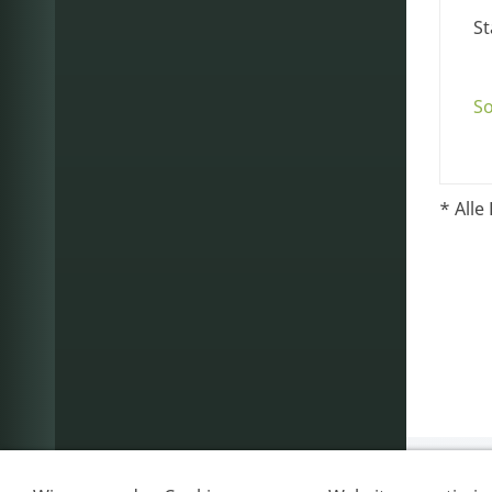
S
So
* Alle 