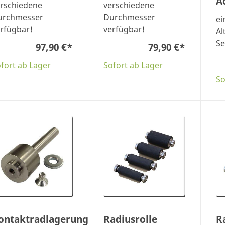
A
rschiedene
verschiedene
urchmesser
Durchmesser
ei
rfügbar!
verfügbar!
Al
Se
97,90 €
*
79,90 €
*
fort ab Lager
Sofort ab Lager
So
ontaktradlagerung
Radiusrolle
R