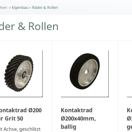
 hier:
»
Eigenbau
»
Räder & Rollen
der & Rollen
ontaktrad Ø200
Kontaktrad
K
ür Grit 50
Ø200x40mm,
Ø
ballig
ge
t Achse, geschlitzt