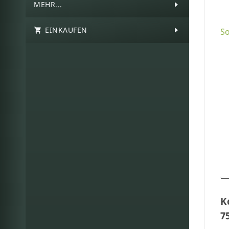
MEHR...
EINKAUFEN
So
K
7