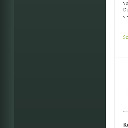
ve
D
ve
So
K