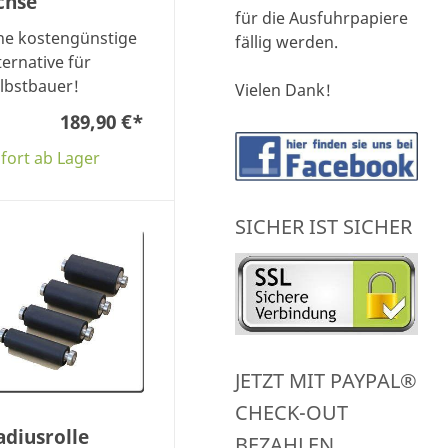
chse
für die Ausfuhrpapiere
ne kostengünstige
fällig werden.
ternative für
lbstbauer!
Vielen Dank!
189,90 €
*
fort ab Lager
SICHER IST SICHER
JETZT MIT PAYPAL®
CHECK-OUT
adiusrolle
BEZAHLEN