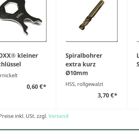
OXX® kleiner
Spiralbohrer
chlüssel
extra kurz
Ø10mm
rnickelt
HSS, rollgewalzt
0,60 €
*
3,70 €
*
Preise inkl. USt. zzgl.
Versand