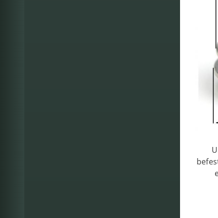
U
befes