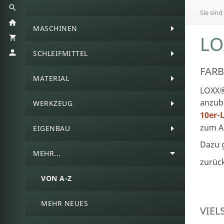
Sie sind
MASCHINEN
LO
SCHLEIFMITTEL
FARB
MATERIAL
LOXX®
anzub
WERKZEUG
10er-
zum A
EIGENBAU
Dazu g
MEHR...
zurüc
VON A-Z
MEHR NEUES
VIEL