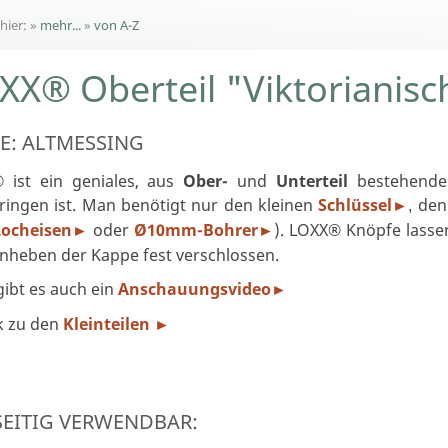
 hier:
»
mehr...
»
von A-Z
XX® Oberteil "Viktorianis
E: ALTMESSING
 ist ein geniales, aus
Ober-
und
Unterteil
bestehendes
ringen ist. Man benötigt nur den kleinen
Schlüssel
den 
►
,
Locheisen
oder
Ø10mm-Bohrer
). LOXX® Knöpfe lasse
►
►
nheben der Kappe fest verschlossen.
ibt es auch ein
Anschauungsvideo
►
k zu den
Kleinteilen
►
SEITIG VERWENDBAR: