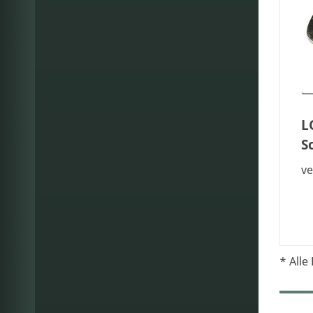
L
S
ve
* Alle 