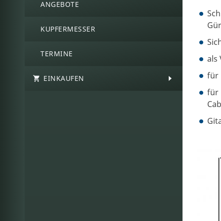
ANGEBOTE
Sch
Gür
KUPFERMESSER
Sic
TERMINE
als
für
EINKAUFEN
für
Cab
Git