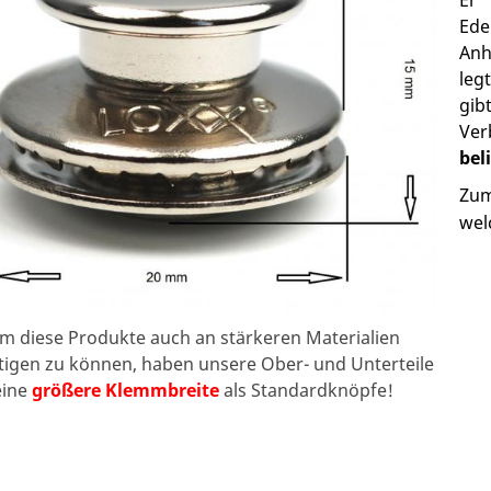
Ede
Anh
leg
gib
Ver
bel
Zum
wel
m diese Produkte auch an stärkeren Materialien
tigen zu können, haben unsere Ober- und Unterteile
eine
größere Klemmbreite
als Standardknöpfe!