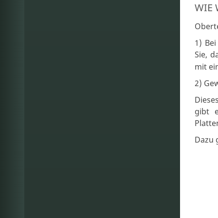
WIE 
Oberte
1) Be
Sie, d
mit e
2) Gew
Dieses
gibt 
Platte
Dazu g