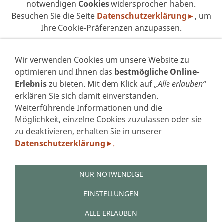
notwendigen
Cookies
widersprochen haben.
Besuchen Sie die Seite
Datenschutzerklärung►
, um
Ihre Cookie-Präferenzen anzupassen.
DIESEN COOKIE ZULASSEN
Wir verwenden Cookies um unsere Website zu
optimieren und Ihnen das
bestmögliche Online-
Erlebnis
zu bieten. Mit dem Klick auf
„Alle erlauben“
erklären Sie sich damit einverstanden.
Weiterführende Informationen und die
VERTRAG WIDERRUFEN
Möglichkeit, einzelne Cookies zuzulassen oder sie
zu deaktivieren, erhalten Sie in unserer
IMPRESSUM
Datenschutzerklärung
.
►
DATENSCHUTZERKLÄRUNG GEM. DSGVO
AGB'S
WIDERRUFSFORMULAR
NUR NOTWENDIGE
ZAHLUNGSARTEN
VERSAND
EINSTELLUNGEN
LINKS
ALLE ERLAUBEN