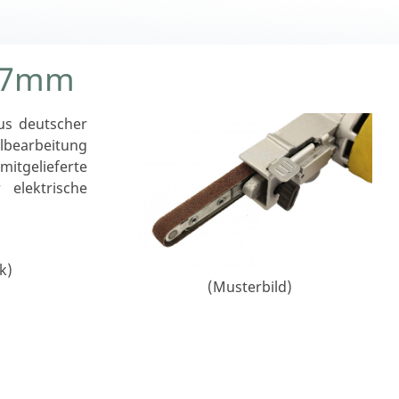
457mm
aus deutscher
hlbearbeitung
mitgelieferte
 elektrische
k)
(Musterbild)