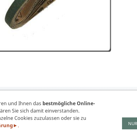
VERTRAG WIDERR
ren und Ihnen das
bestmögliche Online-
ären Sie sich damit einverstanden.
zelne Cookies zuzulassen oder sie zu
IMPRESSUM
DATENSCHUTZERKLÄRUNG GEM. DSGVO
AGB'S
WID
NUR
ärung
.
►