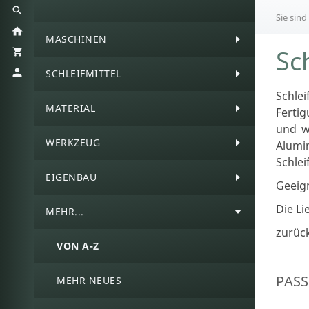
Sie sind
MASCHINEN
Sc
SCHLEIFMITTEL
Schle
MATERIAL
Fertig
und w
WERKZEUG
Alumi
Schle
EIGENBAU
Geeign
Die Li
MEHR...
zurüc
VON A-Z
PASS
MEHR NEUES