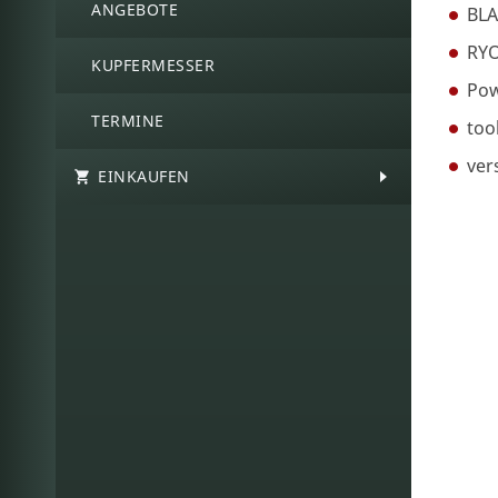
ANGEBOTE
BLA
RYO
KUPFERMESSER
Pow
TERMINE
too
ver
EINKAUFEN