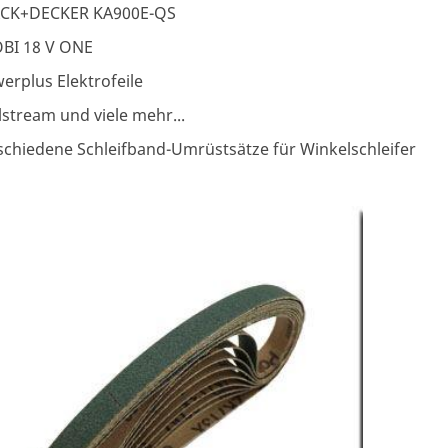
CK+DECKER KA900E-QS
BI 18 V ONE
erplus Elektrofeile
lstream und viele mehr...
schiedene Schleifband-Umrüstsätze für Winkelschleifer