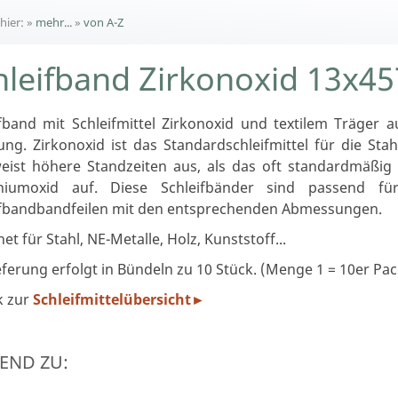
 hier:
»
mehr...
»
von A-Z
hleifband Zirkonoxid 13x
ifband mit Schleifmittel Zirkonoxid und textilem Träger 
ung. Zirkonoxid ist das Standardschleifmittel für die Sta
eist höhere Standzeiten aus, als das oft standardmäßig 
niumoxid auf. Diese Schleifbänder sind passend für
ifbandbandfeilen mit den entsprechenden Abmessungen.
et für Stahl, NE-Metalle, Holz, Kunststoff...
eferung erfolgt in Bündeln zu 10 Stück. (Menge 1 = 10er Pac
k zur
Schleifmittelübersicht
►
END ZU: