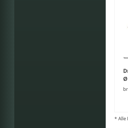
D
Ø
br
* Alle 