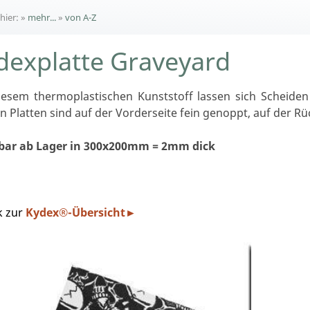
 hier:
»
mehr...
»
von A-Z
dexplatte Graveyard
iesem thermoplastischen Kunststoff lassen sich Scheiden 
n Platten sind auf der Vorderseite fein genoppt, auf der Rüc
rbar ab Lager in 300x200mm = 2mm dick
k zur
Kydex®-Übersicht
►