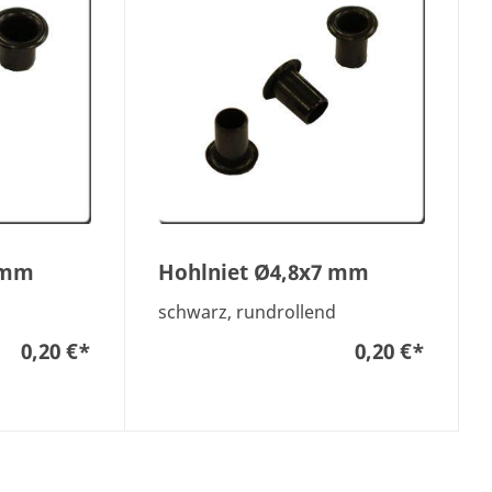
 mm
Hohlniet Ø4,8x7 mm
d
schwarz, rundrollend
0,20 €
*
0,20 €
*