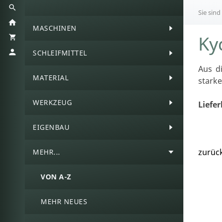
Sie sind
MASCHINEN
Ky
SCHLEIFMITTEL
Aus d
MATERIAL
starke
WERKZEUG
Liefe
EIGENBAU
zurüc
MEHR...
VON A-Z
MEHR NEUES