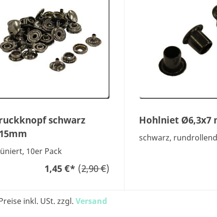
ruckknopf schwarz
Hohlniet Ø6,3x7
15mm
schwarz, rundrollen
üniert, 10er Pack
1,45 €
*
(
2,90 €
)
Preise inkl. USt. zzgl.
Versand